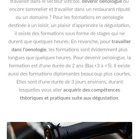
travailler dans le secteur viticole,
devenir oenologue
ou
encore sommelier et travailler dans un restaurant réputé
ou un domaine ? Pour les formations en oenologie
destinée à un loisir, un plaisir d'apprendre la dégustation,
il existe des formations sous forme de stages qui ne
durent que quelques heures. En revanche, pour
travailler
dans l'oenologie
, les formations sont évidemment plus
longues que quelques heures. Pour devenir oenologue, la
formation est d'une durée de 2 ans (Bac+3 à +5). Il existe
aussi des formations diplomantes beaucoup plus courtes.
Elles sont d'une durée de 3 jours environs, durant
lesquelles vous aller
acquérir des compétences
théoriques et pratiques suite aux dégustation
.